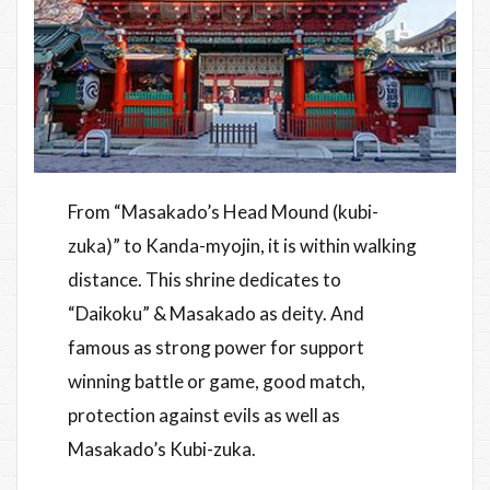
From “Masakado’s Head Mound (kubi-
zuka)” to Kanda-myojin, it is within walking
distance. This shrine dedicates to
“Daikoku” & Masakado as deity. And
famous as strong power for support
winning battle or game, good match,
protection against evils as well as
Masakado’s Kubi-zuka.