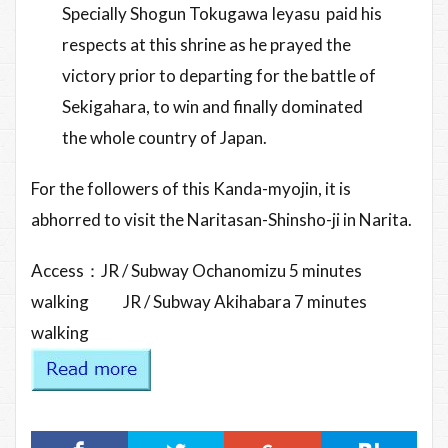
Specially Shogun Tokugawa Ieyasu paid his
respects at this shrine as he prayed the
victory prior to departing for the battle of
Sekigahara, to win and finally dominated
the whole country of Japan.
For the followers of this Kanda-myojin, it is
abhorred to visit the Naritasan-Shinsho-ji in Narita.
Access：JR / Subway Ochanomizu 5 minutes
walking JR / Subway Akihabara 7 minutes
walking