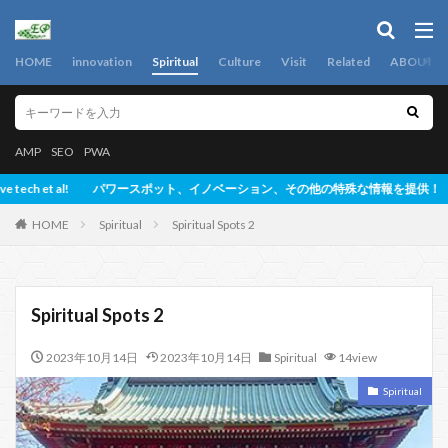
HOME
innovation
Spiritual
Culture
Visit
Related
ABOUT
AMP
SEO
PWA
 innovative tech et al! パワースポット、イノベーション、その他の特殊な情報を提供！
HOME
Spiritual
Spiritual Spots 2
Spiritual Spots 2
2023年10月14日
2023年10月14日
Spiritual
14view
Spiritual